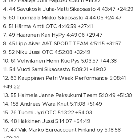
3. 187 Haataja Joni Palju.eu 4:34:11 +14:52
4. 44 Savukoski Juha-Matti Sikaosasto 4:43:47 +24:29
5. 60 Tuomaala Mikko Sikaosasto 4:44:05 +24:47
6. 51 Härmä Antti OTC 4:46:59 +27:41
7. 49 Haaranen Kari HyPy 4:49:06 +29:47
8. 45 Lipp Aivar A&T SPORT TEAM 4:51:15 +31:57
9. 52 Niku Jussi OTC 4:52:08 +32:49
10. 61 Vehviläinen Henri KuoPys 5:03:57 +44:38
11. 54 Vuoti Sami Sikaosasto 5:08:21 +49:02
12. 63 Kauppinen Petri Weak Performance 5:08:41
+49:22
13. 55 Halmela Janne Paksukumi Team 5:10:49 +51:30
14. 158 Andreas Wara Knut 5:11:08 +51:49
15. 76 Tuomi Jyri OTC 5:13:22 +54:03
16. 48 Häkkinen Jussi 5:14:07 +54:49
17. 47 Viik Marko Euroaccount Finland oy 5:18:58