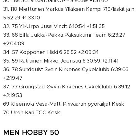
30. 185 Johanse´n Jani OPP 5:50:59 +1:31:40
31. 110 Miettunen Markus Ylläksen Kampi 719/läskit ja n
5:52:29 +1:33:10
32. 75 Yli-Urpo Jussi Vincit 6:10:54 +1:51:35
33. 68 Ellilä Jukka-Pekka Paksukumi Team 6:23:27
+2:04:09
34. 57 Kopponen Hiski 6:28:52 +2:09:34
35. 59 Ratilainen Mikko Joensuu 6:30:59 +2:11:41
36. 78 Sundquist Svein Kirkenes Cykelclubb 6:39:06
+2:19:47
37. 77 Grongstad Øyvin Kirkenes Cykelclubb 6:39:12
+2:19:53
69 Kleemola Vesa-Matti Pirivaaran pyöräilijät Kesk.
70 Ursin Kari TCC Kesk.
MEN HOBBY 50