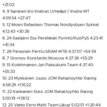
+21:02
4. 9 Sairanen Iiro Imatran Urheilijat / Imatra MT
4:09:54 +27:47
5. 12 Moen Rafaelsen Thomas Nordlysbyen Sykkel
4:12:43 +30:36
6. 24 Saarijärvi Esa Perähikiän Pyrintö/KuoPyS 4:23:41
+41:34
7. 28 Pärssinen Perttu SRAM MTB 4:37:07 +54:59
8. 7 Gromov Konstantin Moscow 4:37:36 +55:29
9. 15 Kolehmainen Jari Paksukumi Team 4:37:40
+55:33
10. 23 Mykkänen Juuso JOM Rahastoyhtiö Racing
4:58:29 +1:16:22
11. 22 Kankainen Esko JOM Rahastoyhtiö Racing
5:00:19 +1:18:12
12. 25 Vainio Eero-Matti Team Liikup 5:02:51 +1:20:44