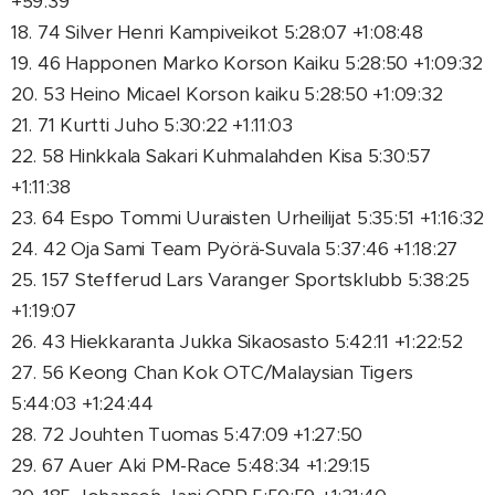
+59:39
18. 74 Silver Henri Kampiveikot 5:28:07 +1:08:48
19. 46 Happonen Marko Korson Kaiku 5:28:50 +1:09:32
20. 53 Heino Micael Korson kaiku 5:28:50 +1:09:32
21. 71 Kurtti Juho 5:30:22 +1:11:03
22. 58 Hinkkala Sakari Kuhmalahden Kisa 5:30:57
+1:11:38
23. 64 Espo Tommi Uuraisten Urheilijat 5:35:51 +1:16:32
24. 42 Oja Sami Team Pyörä-Suvala 5:37:46 +1:18:27
25. 157 Stefferud Lars Varanger Sportsklubb 5:38:25
+1:19:07
26. 43 Hiekkaranta Jukka Sikaosasto 5:42:11 +1:22:52
27. 56 Keong Chan Kok OTC/Malaysian Tigers
5:44:03 +1:24:44
28. 72 Jouhten Tuomas 5:47:09 +1:27:50
29. 67 Auer Aki PM-Race 5:48:34 +1:29:15