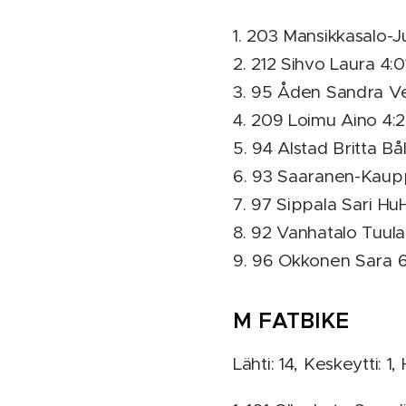
1. 203 Mansikkasalo-J
2. 212 Sihvo Laura 4:0
3. 95 Åden Sandra Vel
4. 209 Loimu Aino 4:2
5. 94 Alstad Britta Bå
6. 93 Saaranen-Kaupp
7. 97 Sippala Sari Hu
8. 92 Vanhatalo Tuula
9. 96 Okkonen Sara 6
M FATBIKE
Lähti: 14, Keskeytti: 1,