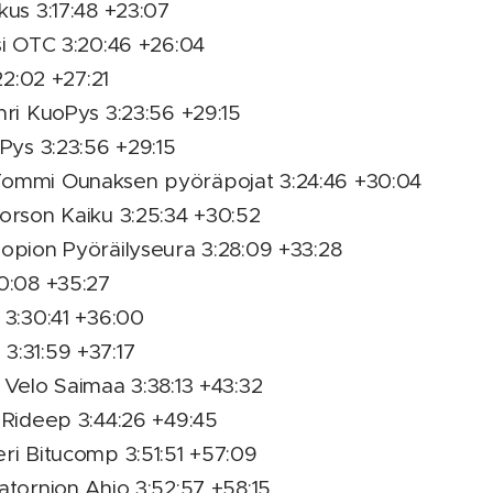
kus 3:17:48 +23:07
si OTC 3:20:46 +26:04
22:02 +27:21
nri KuoPys 3:23:56 +29:15
oPys 3:23:56 +29:15
Tommi Ounaksen pyöräpojat 3:24:46 +30:04
Korson Kaiku 3:25:34 +30:52
uopion Pyöräilyseura 3:28:09 +33:28
0:08 +35:27
 3:30:41 +36:00
3:31:59 +37:17
 Velo Saimaa 3:38:13 +43:32
 Rideep 3:44:26 +49:45
ri Bitucomp 3:51:51 +57:09
atornion Ahjo 3:52:57 +58:15