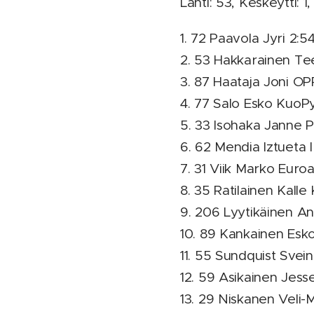
Lähti: 53, Keskeytti: 1,
1. 72 Paavola Jyri 2:54
2. 53 Hakkarainen Te
3. 87 Haataja Joni OPP
4. 77 Salo Esko KuoPy
5. 33 Isohaka Janne 
6. 62 Mendia Iztueta I
7. 31 Viik Marko Euroa
8. 35 Ratilainen Kalle
9. 206 Lyytikäinen An
10. 89 Kankainen Esk
11. 55 Sundquist Svei
12. 59 Asikainen Jesse
13. 29 Niskanen Veli-