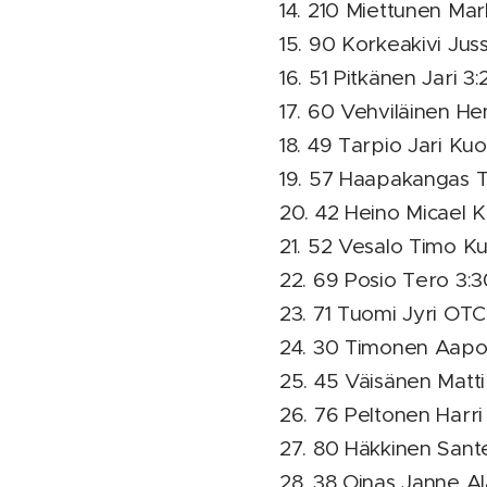
14. 210 Miettunen Mar
15. 90 Korkeakivi Jus
16. 51 Pitkänen Jari 3:
17. 60 Vehviläinen He
18. 49 Tarpio Jari Ku
19. 57 Haapakangas 
20. 42 Heino Micael 
21. 52 Vesalo Timo K
22. 69 Posio Tero 3:3
23. 71 Tuomi Jyri OTC
24. 30 Timonen Aapo 
25. 45 Väisänen Matti
26. 76 Peltonen Harri
27. 80 Häkkinen Sante
28. 38 Oinas Janne Al