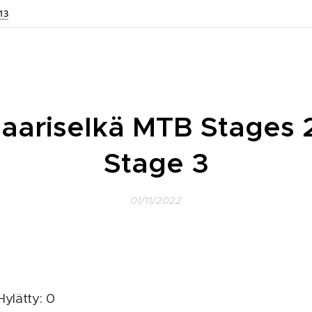
13
aariselkä MTB Stages 
Stage 3
01/11/2022
 Hylätty: 0