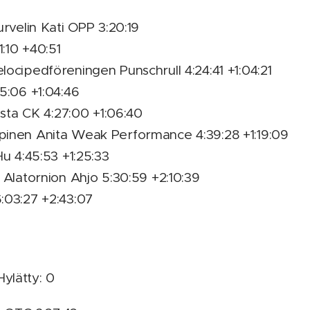
urvelin Kati OPP 3:20:19
1:10 +40:51
ocipedföreningen Punschrull 4:24:41 +1:04:21
5:06 +1:04:46
lsta CK 4:27:00 +1:06:40
inen Anita Weak Performance 4:39:28 +1:19:09
Hu 4:45:53 +1:25:33
 Alatornion Ahjo 5:30:59 +2:10:39
:03:27 +2:43:07
 Hylätty: 0