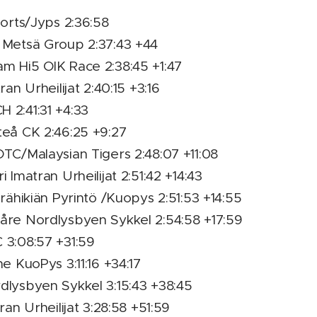
ports/Jyps 2:36:58
e Metsä Group 2:37:43 +44
am Hi5 OIK Race 2:38:45 +1:47
ran Urheilijat 2:40:15 +3:16
 2:41:31 +4:33
teå CK 2:46:25 +9:27
OTC/Malaysian Tigers 2:48:07 +11:08
i Imatran Urheilijat 2:51:42 +14:43
erähikiän Pyrintö /Kuopys 2:51:53 +14:55
Kåre Nordlysbyen Sykkel 2:54:58 +17:59
 3:08:57 +31:59
ne KuoPys 3:11:16 +34:17
dlysbyen Sykkel 3:15:43 +38:45
ran Urheilijat 3:28:58 +51:59