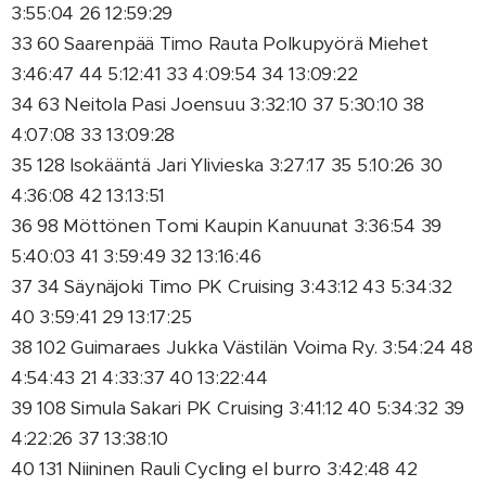
3:55:04 26 12:59:29
33 60 Saarenpää Timo Rauta Polkupyörä Miehet
3:46:47 44 5:12:41 33 4:09:54 34 13:09:22
34 63 Neitola Pasi Joensuu 3:32:10 37 5:30:10 38
4:07:08 33 13:09:28
35 128 Isokääntä Jari Ylivieska 3:27:17 35 5:10:26 30
4:36:08 42 13:13:51
36 98 Möttönen Tomi Kaupin Kanuunat 3:36:54 39
5:40:03 41 3:59:49 32 13:16:46
37 34 Säynäjoki Timo PK Cruising 3:43:12 43 5:34:32
40 3:59:41 29 13:17:25
38 102 Guimaraes Jukka Västilän Voima Ry. 3:54:24 48
4:54:43 21 4:33:37 40 13:22:44
39 108 Simula Sakari PK Cruising 3:41:12 40 5:34:32 39
4:22:26 37 13:38:10
40 131 Niininen Rauli Cycling el burro 3:42:48 42