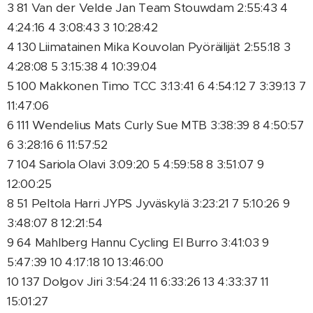
3 81 Van der Velde Jan Team Stouwdam 2:55:43 4
4:24:16 4 3:08:43 3 10:28:42
4 130 Liimatainen Mika Kouvolan Pyöräilijät 2:55:18 3
4:28:08 5 3:15:38 4 10:39:04
5 100 Makkonen Timo TCC 3:13:41 6 4:54:12 7 3:39:13 7
11:47:06
6 111 Wendelius Mats Curly Sue MTB 3:38:39 8 4:50:57
6 3:28:16 6 11:57:52
7 104 Sariola Olavi 3:09:20 5 4:59:58 8 3:51:07 9
12:00:25
8 51 Peltola Harri JYPS Jyväskylä 3:23:21 7 5:10:26 9
3:48:07 8 12:21:54
9 64 Mahlberg Hannu Cycling El Burro 3:41:03 9
5:47:39 10 4:17:18 10 13:46:00
10 137 Dolgov Jiri 3:54:24 11 6:33:26 13 4:33:37 11
15:01:27