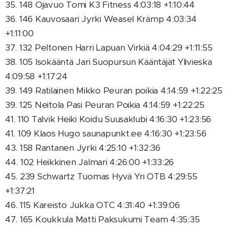
35. 148 Ojavuo Tomi K3 Fitness 4:03:18 +1:10:44
36. 146 Kauvosaari Jyrki Weasel Krämp 4:03:34
+1:11:00
37. 132 Peltonen Harri Lapuan Virkiä 4:04:29 +1:11:55
38. 105 Isokääntä Jari Suopursun Kääntäjät Ylivieska
4:09:58 +1:17:24
39. 149 Ratilainen Mikko Peuran poikia 4:14:59 +1:22:25
39. 125 Neitola Pasi Peuran Poikia 4:14:59 +1:22:25
41. 110 Talvik Heiki Koidu Suusaklubi 4:16:30 +1:23:56
41. 109 Klaos Hugo saunapunkt.ee 4:16:30 +1:23:56
43. 158 Rantanen Jyrki 4:25:10 +1:32:36
44. 102 Heikkinen Jalmari 4:26:00 +1:33:26
45. 239 Schwartz Tuomas Hyvä Yri OTB 4:29:55
+1:37:21
46. 115 Kareisto Jukka OTC 4:31:40 +1:39:06
47. 165 Koukkula Matti Paksukumi Team 4:35:35