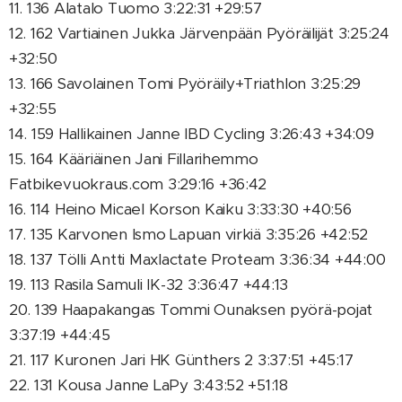
11. 136 Alatalo Tuomo 3:22:31 +29:57
12. 162 Vartiainen Jukka Järvenpään Pyöräilijät 3:25:24
+32:50
13. 166 Savolainen Tomi Pyöräily+Triathlon 3:25:29
+32:55
14. 159 Hallikainen Janne IBD Cycling 3:26:43 +34:09
15. 164 Kääriäinen Jani Fillarihemmo
Fatbikevuokraus.com 3:29:16 +36:42
16. 114 Heino Micael Korson Kaiku 3:33:30 +40:56
17. 135 Karvonen Ismo Lapuan virkiä 3:35:26 +42:52
18. 137 Tölli Antti Maxlactate Proteam 3:36:34 +44:00
19. 113 Rasila Samuli IK-32 3:36:47 +44:13
20. 139 Haapakangas Tommi Ounaksen pyörä-pojat
3:37:19 +44:45
21. 117 Kuronen Jari HK Günthers 2 3:37:51 +45:17
22. 131 Kousa Janne LaPy 3:43:52 +51:18