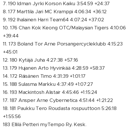
7. 190 Idman Jyrki Korson Kaiku 3:54:59 +24:37
8. 177 Marttila Jari MC Kramppi 4:06:34 +36:12
9. 192 Ihalainen Harri Team64 4:07:24 +37:02
10. 176 Chan Kok Keong OTC/Malaysian Tigers 4:10:06
+39:44
11. 173 Boland Tor Arne Porsangercycleklubb 4:15:23
+45:01
12. 180 Kytäjä Juha 4:27:38 +57:16
13. 179 Hujanen Arto Hyvinkää 4:28:59 +58:37
14. 172 Räisänen Timo 4:31:39 +1:01:17
15. 188 Sulasma Markku 4:37:49 +1:07:27
16. 193 Mackintosh Alistair 4:45:46 +1:15:24
17. 187 Ansper Arne Cybernetica 4:51:44 +1:21:22
18. 181 Paukku Tero Roudasta rospuuttoon 5:26:18
+1:55:56
183 Ellilä Petteri myTempo Ry. Kesk.