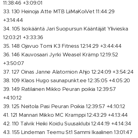
11:38:46 +3:09:01
33. 130 Heinoja Atte MTB LiiMaKoiVet 11:44:29
+3:14:44
34. 105 Isokääntä Jari Suopursun Kääntäjät Ylivieska
12:03:21 +3:33:36
35. 148 Ojavuo Tomi K3 Fitness 12:14:29 +3:44:44
36. 146 Kauvosaari Jyrki Weasel Krämp 12:19:52
+3:50:07
37. 127 Oinas Janne Alatornion Ahjo 12:24:09 +3:54:24
38. 109 Klaos Hugo saunapunkt.ee 12:35:05 +4:05:20
39. 149 Ratilainen Mikko Peuran poikia 12:39:57
+4:10:12
39. 125 Neitola Pasi Peuran Poikia 12:39:57 +4:10:12
41. 121 Mannari Mikko MC Kramppi 12:43:29 +4:13:44
42. 110 Talvik Heiki Koidu Suusaklubi 12:44:19 +4:14:34
43. 155 Lindeman Teemu St1 Sammi Ikaalinen 13:01:47