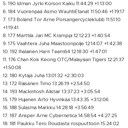
5. 190 Idman Jyrki Korson Kaiku 11:44:29 +1:13:00
6. 184 Vuorenpää Asmo WauhtiEtanat 11:50:46 +1:19:17
7. 173 Boland Tor Arne Porsangercycleklubb 11:51:10
+1:19:41
8. 177 Marttila Jari MC Kramppi 12:12:23 +1:40:54
9. 175 Vaahtera Juha Maastoonpolje 12:14:07 +1:42:38
10. 192 Ihalainen Harri Team64 12:18:30 +1:47:01
11. 176 Chan Kok Keong OTC/Malaysian Tigers 12:21:37
+1:50:08
12. 180 Kytäjä Juha 13:01:32 +2:30:03
13. 172 Räisänen Timo 13:26:19 +2:54:50
14. 193 Mackintosh Alistair 13:37:23 +3:05:54
15. 179 Hujanen Arto Hyvinkää 13:43:35 +3:12:06
16. 188 Sulasma Markku 14:28:18 +3:56:49
17. 187 Ansper Arne Cybernetica 14:58:54 +4:27:25
18. 181 Paukku Tero Roudasta rospuuttoon 15:24:02