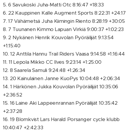
5. 6 Savukoski Juha-Matti Otc 8:16:47 +18:33
6. 22 Kauppinen Kalle Augment Sports 8:22:31 +24:17
7. 17 Vähämetsä Juha Kiimingin Riento 8:28:19 +30:05
8. 7 Tuunanen Kimmo Lapuan Virkiä 9:00:37 +1:02:23
9. 2 Nykänen Henrik Kouvolan Pyöräilijät 9:13:54
+1:15:40
10. 12 Anttila Hannu Trail Riders Vaasa 9:14:58 +1:16:44
11. 11 Lepola Mikko CC Ilves 9:23:14 +1:25:00
12. 8 Saarela Samuli 9:24:48 +1:26:34
13. 20 Kainulainen Janne KuoPys 10:04:48 +2:06:34
14. 1 Härkönen Jukka Kouvolan Pyöräilijät 10:35:06
+2:36:52
15. 16 Laine Aki Lappeenrannan Pyöräilijät 10:35:42
+2:37:28
16. 19 Blomkvist Lars Harald Porsanger cycle klubb
10:40:47 +2:42:33