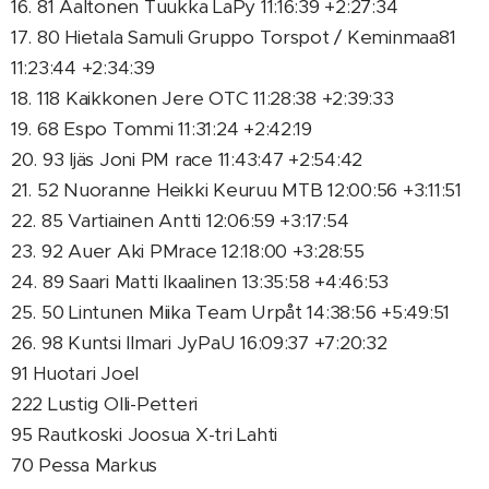
16. 81 Aaltonen Tuukka LaPy 11:16:39 +2:27:34
17. 80 Hietala Samuli Gruppo Torspot / Keminmaa81
11:23:44 +2:34:39
18. 118 Kaikkonen Jere OTC 11:28:38 +2:39:33
19. 68 Espo Tommi 11:31:24 +2:42:19
20. 93 Ijäs Joni PM race 11:43:47 +2:54:42
21. 52 Nuoranne Heikki Keuruu MTB 12:00:56 +3:11:51
22. 85 Vartiainen Antti 12:06:59 +3:17:54
23. 92 Auer Aki PMrace 12:18:00 +3:28:55
24. 89 Saari Matti Ikaalinen 13:35:58 +4:46:53
25. 50 Lintunen Miika Team Urpåt 14:38:56 +5:49:51
26. 98 Kuntsi Ilmari JyPaU 16:09:37 +7:20:32
91 Huotari Joel
222 Lustig Olli-Petteri
95 Rautkoski Joosua X-tri Lahti
70 Pessa Markus