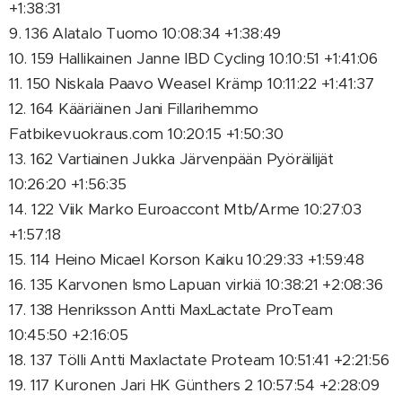
+1:38:31
9. 136 Alatalo Tuomo 10:08:34 +1:38:49
10. 159 Hallikainen Janne IBD Cycling 10:10:51 +1:41:06
11. 150 Niskala Paavo Weasel Krämp 10:11:22 +1:41:37
12. 164 Kääriäinen Jani Fillarihemmo
Fatbikevuokraus.com 10:20:15 +1:50:30
13. 162 Vartiainen Jukka Järvenpään Pyöräilijät
10:26:20 +1:56:35
14. 122 Viik Marko Euroaccont Mtb/Arme 10:27:03
+1:57:18
15. 114 Heino Micael Korson Kaiku 10:29:33 +1:59:48
16. 135 Karvonen Ismo Lapuan virkiä 10:38:21 +2:08:36
17. 138 Henriksson Antti MaxLactate ProTeam
10:45:50 +2:16:05
18. 137 Tölli Antti Maxlactate Proteam 10:51:41 +2:21:56
19. 117 Kuronen Jari HK Günthers 2 10:57:54 +2:28:09