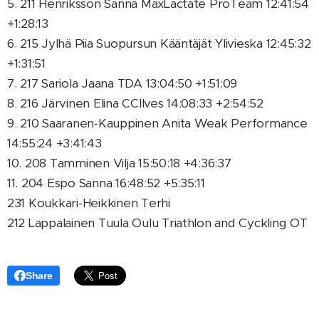
5. 211 Henriksson Sanna MaxLactate ProTeam 12:41:54
+1:28:13
6. 215 Jylhä Piia Suopursun Kääntäjät Ylivieska 12:45:32
+1:31:51
7. 217 Sariola Jaana TDA 13:04:50 +1:51:09
8. 216 Järvinen Elina CCIlves 14:08:33 +2:54:52
9. 210 Saaranen-Kauppinen Anita Weak Performance
14:55:24 +3:41:43
10. 208 Tamminen Vilja 15:50:18 +4:36:37
11. 204 Espo Sanna 16:48:52 +5:35:11
231 Koukkari-Heikkinen Terhi
212 Lappalainen Tuula Oulu Triathlon and Cyckling OT
Share