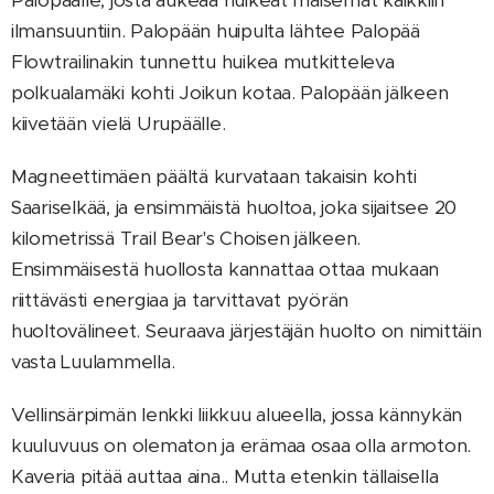
ilmansuuntiin. Palopään huipulta lähtee Palopää
Flowtrailinakin tunnettu huikea mutkitteleva
polkualamäki kohti Joikun kotaa. Palopään jälkeen
kiivetään vielä Urupäälle.
Magneettimäen päältä kurvataan takaisin kohti
Saariselkää, ja ensimmäistä huoltoa, joka sijaitsee 20
kilometrissä Trail Bear's Choisen jälkeen.
Ensimmäisestä huollosta kannattaa ottaa mukaan
riittävästi energiaa ja tarvittavat pyörän
huoltovälineet. Seuraava järjestäjän huolto on nimittäin
vasta Luulammella.
Vellinsärpimän lenkki liikkuu alueella, jossa kännykän
kuuluvuus on olematon ja erämaa osaa olla armoton.
Kaveria pitää auttaa aina.. Mutta etenkin tällaisella