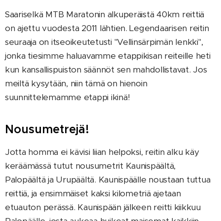
Saariselkä MTB Maratonin alkuperäistä 40km reittiä
on ajettu vuodesta 2011 lähtien. Legendaarisen reitin
seuraaja on itseoikeutetusti "Vellinsärpimän lenkki",
jonka tiesimme haluavamme etappikisan reiteille heti
kun kansallispuiston säännöt sen mahdollistavat. Jos
meiltä kysytään, niin tämä on hienoin
suunnittelemamme etappi ikinä!
Nousumetrejä!
Jotta homma ei kävisi liian helpoksi, reitin alku käy
keräämässä tutut nousumetrit Kaunispäältä,
Palopäältä ja Urupäältä. Kaunispäälle noustaan tuttua
reittiä, ja ensimmäiset kaksi kilometriä ajetaan
etuauton perässä. Kaunispään jälkeen reitti kiikkuu
Palopäälle, josta aukeaa huikeat maisemat kaikkiin