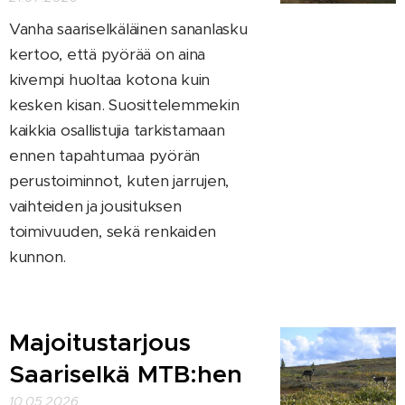
Vanha saariselkäläinen sananlasku
kertoo, että pyörää on aina
kivempi huoltaa kotona kuin
kesken kisan. Suosittelemmekin
kaikkia osallistujia tarkistamaan
ennen tapahtumaa pyörän
perustoiminnot, kuten jarrujen,
vaihteiden ja jousituksen
toimivuuden, sekä renkaiden
kunnon.
Majoitustarjous
Saariselkä MTB:hen
10.05.2026