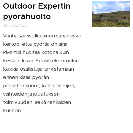
Outdoor Expertin
pyörähuolto
06.08.2025
Vanha saariselkäläinen sananlasku
kertoo, että pyörää on aina
kivempi huoltaa kotona kuin
kesken kisan. Suosittelemmekin
kaikkia osallistujia tarkistamaan
ennen kisaa pyörän
perustoiminnot, kuten jarrujen,
vaihteiden ja jousituksen
toimivuuden, sekä renkaiden
kunnon.