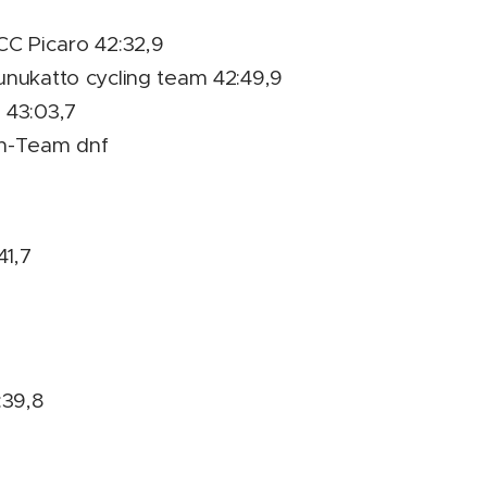
CC Picaro 42:32,9
unukatto cycling team 42:49,9
 43:03,7
en-Team dnf
41,7
:39,8