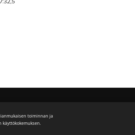
7:32,5
Outdoor Expert Saariselkä Oy
.
ianmukaisen toiminnan ja
en käyttökokemuksen.