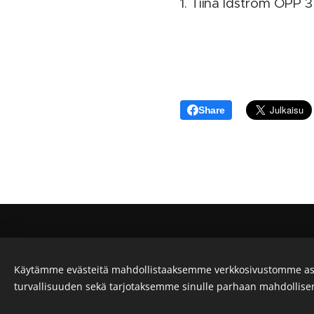
1. Tiina Idström OPP 3
Share
Saariselkä MTB Stagesin järjestää
Käytämme evästeitä mahdollistaaksemme verkkosivustomme as
Evästeet
turvallisuuden sekä tarjotaksemme sinulle parhaan mahdollis