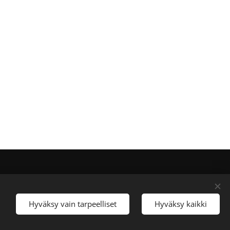
Kielet
Suomi
English
Hyväksy vain tarpeelliset
Hyväksy kaikki