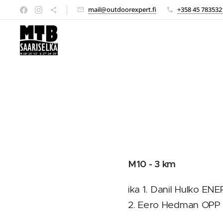
mail@outdoorexpert.fi
+358 45 783532
M10 - 3 km
ika 1. Danil Hulko EN
2. Eero Hedman OPP 1