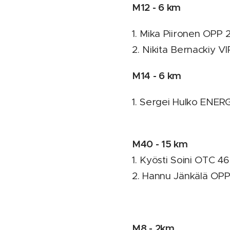
M12 - 6 km
1. Mika Piironen OPP 
2. Nikita Bernackiy V
M14 - 6 km
1. Sergei Hulko ENER
M40 - 15 km
1. Kyösti Soini OTC 46
2. Hannu Jänkälä OPP 
M8 - 2km