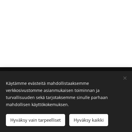
Saariselkä MTB Stagesin järjestää
Outdoor Expert Saariselkä
Käytämme evästeitä mahdollistaaksemme
Oy
.
verkkosivustomme asianmukaisen toiminnan ja
turvallisuuden sekä tarjotaksemme sinulle parhaan
Evästeet
mahdollisen käyttökokemuksen.
Kielet
Suomi
English
Hyväksy vain tarpeelliset
Hyväksy kaikki