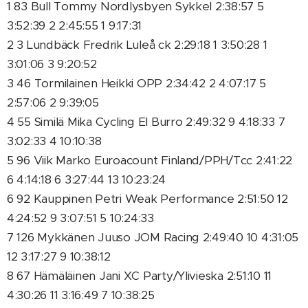
1 83 Bull Tommy Nordlysbyen Sykkel 2:38:57 5
3:52:39 2 2:45:55 1 9:17:31
2 3 Lundbäck Fredrik Luleå ck 2:29:18 1 3:50:28 1
3:01:06 3 9:20:52
3 46 Tormilainen Heikki OPP 2:34:42 2 4:07:17 5
2:57:06 2 9:39:05
4 55 Similä Mika Cycling El Burro 2:49:32 9 4:18:33 7
3:02:33 4 10:10:38
5 96 Viik Marko Euroacount Finland/PPH/Tcc 2:41:22
6 4:14:18 6 3:27:44 13 10:23:24
6 92 Kauppinen Petri Weak Performance 2:51:50 12
4:24:52 9 3:07:51 5 10:24:33
7 126 Mykkänen Juuso JOM Racing 2:49:40 10 4:31:05
12 3:17:27 9 10:38:12
8 67 Hämäläinen Jani XC Party/Ylivieska 2:51:10 11
4:30:26 11 3:16:49 7 10:38:25