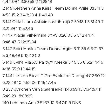
4:44:09 1 3:30:59 2 11:28:19
2 145 Keränen Anna Kaisa Team Donna Agile 3:13:11 3
4:53:15 2 3:43:23 4 11:49:49
3 141 Ollila Laura Aslakin naishiihtelijä 2:59:18 1 5:31:49 7
3:21:39 1 11:52:46
4 147 Alaoja Vilhelmiina JYPS 3:26:03 5 5:12:44 4
3:46:47 5 12:25:34
5 142 Soini Marika Team Donna Agile 3:31:36 6 5:21:37
5 3:48:49 6 12:42:02
6 149 Jylhä Piia XC Party/Ylivieska 3:45:36 8 5:21:44 6
4:36:55 9 13:44:15
7 144 Lietzén Elina LT Pro Evolution Racing 4:02:50 12
6:22:49 10 4:52:06 11 15:17:45
8 237 Jyrkinen Venla Saariselkä 4:43:59 13 7:34:57 11
5:49:29 18:08:25
140 Lehtinen Anu 3:51:57 10 5:47:11 9 DNS