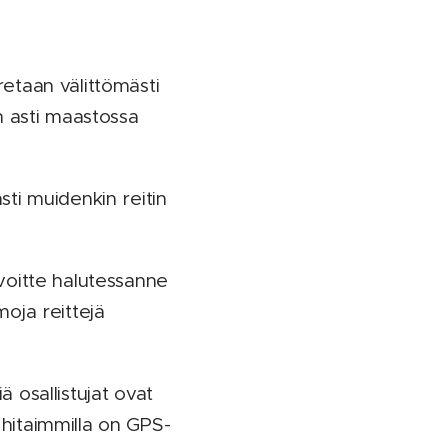
etaan välittömästi
 asti maastossa
sti muidenkin reitin
voitte halutessanne
oja reittejä
 osallistujat ovat
a hitaimmilla on GPS-