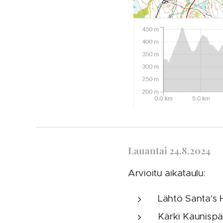
Lauantai 24.8.2024
Arvioitu aikataulu:
Lähtö Santa's H
Kärki Kaunispää