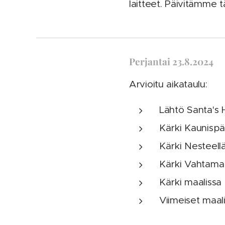
laitteet. Päivitämme
Perjantai 23.8.2024
Arvioitu aikataulu:
Lähtö Santa's H
Kärki Kaunispää
Kärki Nesteellä
Kärki Vahtamap
Kärki maalissa 
Viimeiset maali