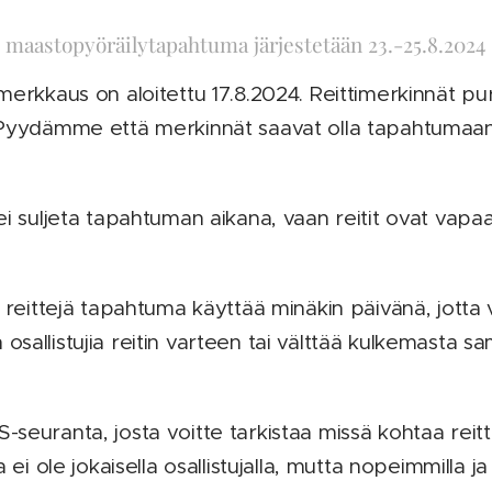
 maastopyöräilytapahtuma järjestetään 23.-25.8.2024
erkkaus on aloitettu 17.8.2024. Reittimerkinnät pur
Pyydämme että merkinnät saavat olla tapahtumaan
i suljeta tapahtuman aikana, vaan reitit ovat vapaa
 reittejä tapahtuma käyttää minäkin päivänä, jotta 
allistujia reitin varteen tai välttää kulkemasta sam
euranta, josta voitte tarkistaa missä kohtaa reittiä
 ei ole jokaisella osallistujalla, mutta nopeimmilla j