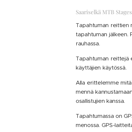
Saariselkä MTB Stages
Tapahtuman reittien m
tapahtuman jälkeen. 
rauhassa.
Tapahtuman reittejä e
käyttäjien käytössä.
Alla erittelemme mitä
mennä kannustamaan os
osallistujien kanssa.
Tapahtumassa on GPS-s
menossa. GPS-laitteita