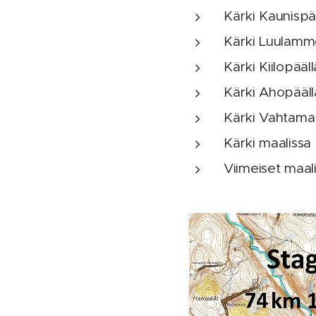
Kärki Kaunispää
Kärki Luulamme
Kärki Kiilopääll
Kärki Ahopääll
Kärki Vahtamap
Kärki maalissa 
Viimeiset maali