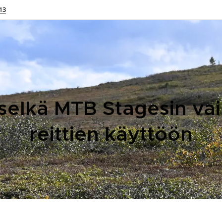
13
selkä MTB Stagesin va
reittien käyttöön
19.08.2024